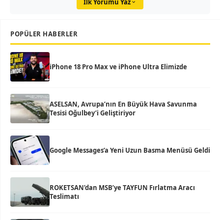
İlk Yorumu Yaz
POPÜLER HABERLER
iPhone 18 Pro Max ve iPhone Ultra Elimizde
ASELSAN, Avrupa’nın En Büyük Hava Savunma
Tesisi Oğulbey’i Geliştiriyor
Google Messages’a Yeni Uzun Basma Menüsü Geldi
ROKETSAN’dan MSB’ye TAYFUN Fırlatma Aracı
Teslimatı