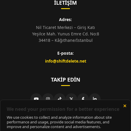
İLETIŞIM
Adres:
Nil Ticaret Merkezi – Giriş Katı
Yeşilce Mah. Yunus Emre Cd. No:8
34418 – Kâğıthane/İstanbul
E-posta:
info@shiftdelete.net
TAKIP EDIN