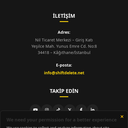
İLETIŞIM
Adres:
Nil Ticaret Merkezi – Giriş Katı
Yeşilce Mah. Yunus Emre Cd. No:8
34418 – Kâğıthane/İstanbul
E-posta:
info@shiftdelete.net
TAKIP EDIN