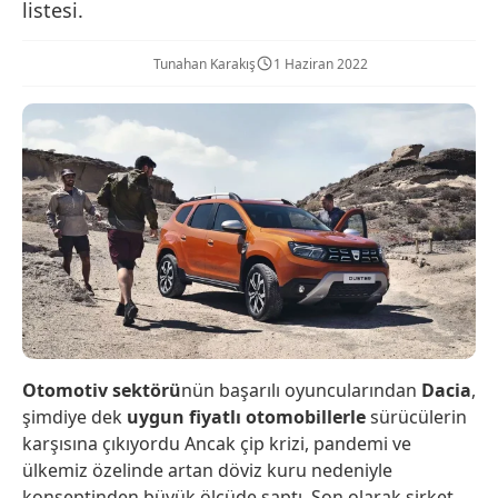
listesi.
Tunahan Karakış
1 Haziran 2022
Otomotiv sektörü
nün başarılı oyuncularından
Dacia
,
şimdiye dek
uygun fiyatlı otomobillerle
sürücülerin
karşısına çıkıyordu Ancak çip krizi, pandemi ve
ülkemiz özelinde artan döviz kuru nedeniyle
konseptinden büyük ölçüde saptı. Son olarak şirket,