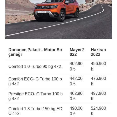
Donanım Paketi – Motor Se
Mayıs 2
Haziran
çeneği
022
2022
402.90
456.900
Comfort 1.0 Turbo 90 bg 4×2
0 ₺
₺
442.00
476.900
Comfort ECO- G Turbo 100 b
g 4×2
0 ₺
₺
462.90
497.900
Prestige ECO- G Turbo 100 b
g 4×2
0 ₺
₺
490.00
524.900
Comfort 1.3 Turbo 150 bg ED
C 4×2
0 ₺
₺