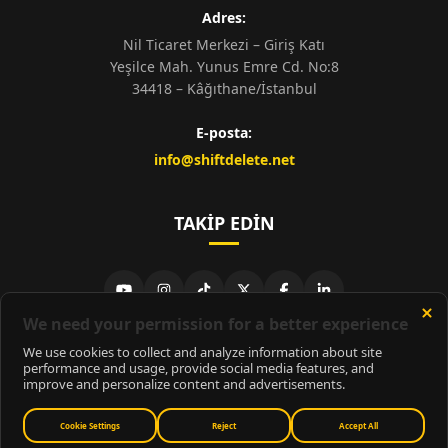
Adres:
Nil Ticaret Merkezi – Giriş Katı
Yeşilce Mah. Yunus Emre Cd. No:8
34418 – Kâğıthane/İstanbul
E-posta:
info@shiftdelete.net
TAKIP EDIN
© 2026
ShiftDelete.Net
- Tüm hakları saklıdır.
ShiftDelete.Net, İnternet Medyası ve Bilişim Muhabirleri Derneği