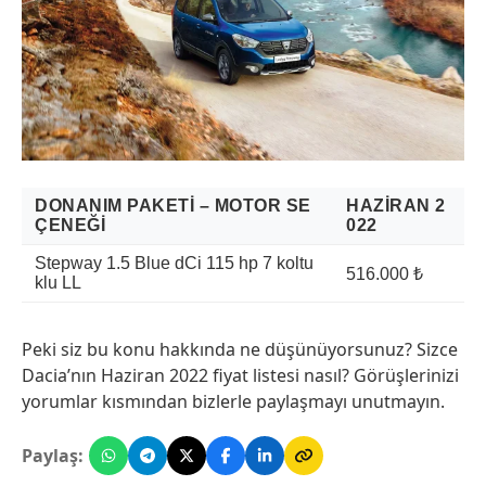
DONANIM PAKETI – MOTOR SE
HAZIRAN 2
ÇENEĞI
022
Stepway 1.5 Blue dCi 115 hp 7 koltu
516.000 ₺
klu LL
Peki siz bu konu hakkında ne düşünüyorsunuz? Sizce
Dacia’nın Haziran 2022 fiyat listesi nasıl? Görüşlerinizi
yorumlar kısmından bizlerle paylaşmayı unutmayın.
Paylaş: