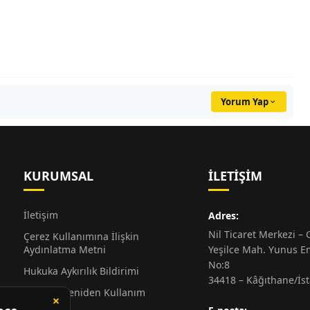
Yorum Yap
KURUMSAL
İLETIŞIM
İletişim
Adres:
Nil Ticaret Merkezi – G
Çerez Kullanımına İlişkin
Aydınlatma Metni
Yeşilce Mah. Yunus E
No:8
Hukuka Aykırılık Bildirimi
34418 – Kâğıthane/İs
Alıntı ve Yeniden Kullanım
Hakkında