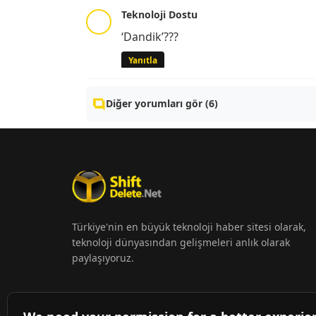
Teknoloji Dostu
‘Dandik’???
Yanıtla
Diğer yorumları gör (6)
Türkiye'nin en büyük teknoloji haber sitesi olarak,
teknoloji dünyasından gelişmeleri anlık olarak
paylaşıyoruz.