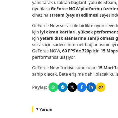
yansıtarak uzaktan bağlantı yolu ile Steam
oyunlara
GeForce NOW platformu üzerinde
cihazına
stream (yayın) edilmesi
sayesinde
GeForce Now servisi ile birlikte oyun sever
için
iyi ekran kartları, yüksek performans
için
yeterli disk alanlarına sahip olması
servis için sadece internet bağlantısının iyi
GeForce NOW,
60 FPS’de 720p
için
15 Mbps
performansa ulaşıyor.
GeForce Now Türkiye sunucuları
15 Mart’t
sahip olacak. Beta erişime dahil olacak kulla
Paylaş:
7 Yorum