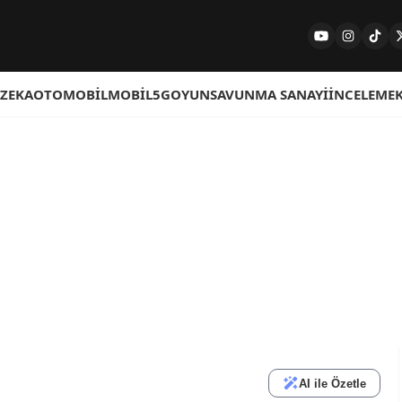
 ZEKA
OTOMOBIL
MOBIL
5G
OYUN
SAVUNMA SANAYI
İNCELEME
AI ile Özetle