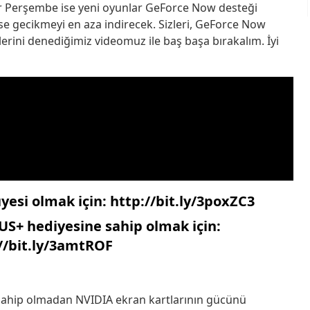
er Perşembe ise yeni oyunlar GeForce Now desteği
e gecikmeyi en aza indirecek. Sizleri, GeForce Now
erini denediğimiz videomuz ile baş başa bırakalım. İyi
esi olmak için:
http://bit.ly/3poxZC3
+ hediyesine sahip olmak için:
//bit.ly/3amtROF
sahip olmadan NVIDIA ekran kartlarının gücünü