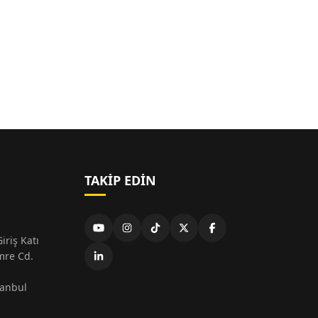
TAKIP EDIN
iriş Katı
mre Cd.
tanbul