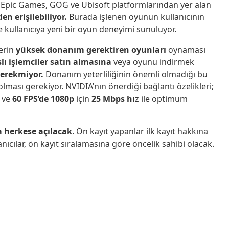
, Epic Games, GOG ve Ubisoft platformlarından yer alan
n erişilebiliyor.
Burada işlenen oyunun kullanıcının
 kullanıcıya yeni bir oyun deneyimi sunuluyor.
lerin
yüksek donanım gerektiren oyunları
oynaması
lı işlemciler satın almasına
veya oyunu indirmek
 gerekmiyor.
Donanım yeterliliğinin önemli olmadığı bu
 olması gerekiyor. NVIDIA’nın önerdiği bağlantı özelikleri;
ve
60 FPS’de 1080p
için
25 Mbps hı
z ile optimum
a herkese açılacak
. Ön kayıt yapanlar ilk kayıt hakkına
nıcılar, ön kayıt sıralamasına göre öncelik sahibi olacak.