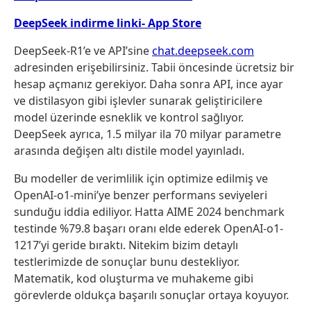
DeepSeek indirme linki- App Store
DeepSeek-R1’e ve API’sine
chat.deepseek.com
adresinden erişebilirsiniz. Tabii öncesinde ücretsiz bir
hesap açmanız gerekiyor. Daha sonra API, ince ayar
ve distilasyon gibi işlevler sunarak geliştiricilere
model üzerinde esneklik ve kontrol sağlıyor.
DeepSeek ayrıca, 1.5 milyar ila 70 milyar parametre
arasında değişen altı distile model yayınladı.
Bu modeller de verimlilik için optimize edilmiş ve
OpenAI-o1-mini’ye benzer performans seviyeleri
sunduğu iddia ediliyor. Hatta AIME 2024 benchmark
testinde %79.8 başarı oranı elde ederek OpenAI-o1-
1217’yi geride bıraktı. Nitekim bizim detaylı
testlerimizde de sonuçlar bunu destekliyor.
Matematik, kod oluşturma ve muhakeme gibi
görevlerde oldukça başarılı sonuçlar ortaya koyuyor.