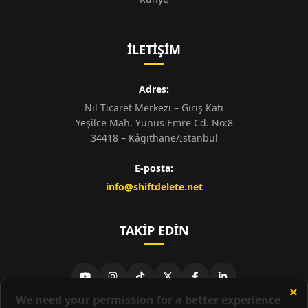
İLETIŞIM
Adres:
Nil Ticaret Merkezi – Giriş Katı
Yeşilce Mah. Yunus Emre Cd. No:8
34418 – Kâğıthane/İstanbul
E-posta:
info@shiftdelete.net
TAKIP EDIN