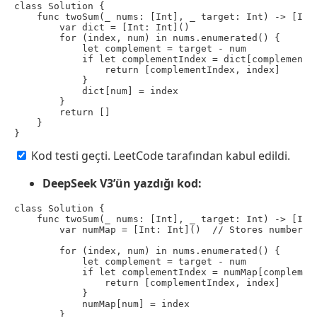
class Solution {

    func twoSum(_ nums: [Int], _ target: Int) -> [Int]
        var dict = [Int: Int]()

        for (index, num) in nums.enumerated() {

            let complement = target - num

            if let complementIndex = dict[complement] 
                return [complementIndex, index]

            }

            dict[num] = index

        }

        return []

    }

}
Kod testi geçti. LeetCode tarafından kabul edildi.
DeepSeek V3’ün yazdığı kod:
class Solution {

    func twoSum(_ nums: [Int], _ target: Int) -> [Int]
        var numMap = [Int: Int]()  // Stores number to
        for (index, num) in nums.enumerated() {

            let complement = target - num

            if let complementIndex = numMap[complement
                return [complementIndex, index]

            }

            numMap[num] = index

        }
