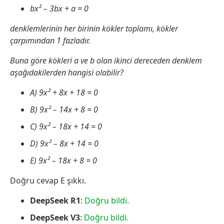
bx² – 3bx + a = 0
denklemlerinin her birinin kökler toplamı, kökler
çarpımından 1 fazladır.
Buna göre kökleri a ve b olan ikinci dereceden denklem
aşağıdakilerden hangisi olabilir?
A) 9x² + 8x + 18 = 0
B) 9x² – 14x + 8 = 0
C) 9x² – 18x + 14 = 0
D) 9x² – 8x + 14 = 0
E) 9x² – 18x + 8 = 0
Doğru cevap E şıkkı.
DeepSeek R1
:
Doğru bildi.
DeepSeek V3
:
Doğru bildi.