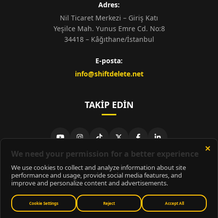
Adres:
Nil Ticaret Merkezi – Giriş Katı
Yeşilce Mah. Yunus Emre Cd. No:8
34418 – Kâğıthane/İstanbul
E-posta:
info@shiftdelete.net
TAKIP EDIN
© 2026
ShiftDelete.Net
- Tüm hakları saklıdır.
ShiftDelete.Net, İnternet Medyası ve Bilişim Muhabirleri Derneği
üyesidir.