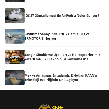
iOS 27 Güncellemesi ile AirPods’a Neler Geliyor?
Savunma Sanayiinde Kritik Hamle! TEI ve
TRMOTOR Birleşiyor
Yangın Söndürme Uçakları ve Helikopterlerimiz
Yeterli mi? | 2T Teknoloji & Savunma #11
Mekke Anlaşması İmzalandı: SİHA’dan KAAN’a
Teknoloji İş Birliğinin Önü Açılıyor