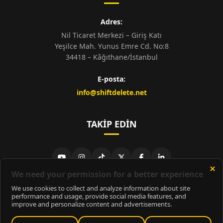
Adres:
Nil Ticaret Merkezi – Giriş Katı
Yeşilce Mah. Yunus Emre Cd. No:8
34418 – Kâğıthane/İstanbul
E-posta:
info@shiftdelete.net
TAKIP EDIN
© 2026
ShiftDelete.Net
- Tüm hakları saklıdır.