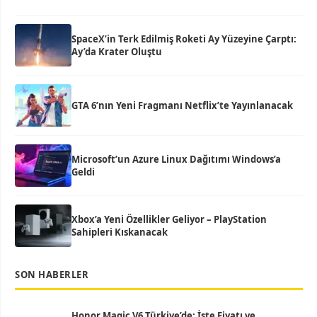
SpaceX’in Terk Edilmiş Roketi Ay Yüzeyine Çarptı:
Ay’da Krater Oluştu
GTA 6’nın Yeni Fragmanı Netflix’te Yayınlanacak
Microsoft’un Azure Linux Dağıtımı Windows’a
Geldi
Xbox’a Yeni Özellikler Geliyor – PlayStation
Sahipleri Kıskanacak
SON HABERLER
Honor Magic V6 Türkiye’de: İşte Fiyatı ve