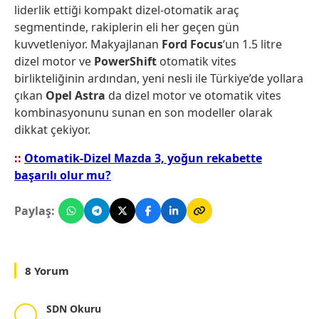
liderlik ettiği kompakt dizel-otomatik araç
segmentinde, rakiplerin eli her geçen gün
kuvvetleniyor. Makyajlanan
Ford Focus
‘un 1.5 litre
dizel motor ve
PowerShift
otomatik vites
birlikteliğinin ardından, yeni nesli ile Türkiye’de yollara
çıkan
Opel Astra
da dizel motor ve otomatik vites
kombinasyonunu sunan en son modeller olarak
dikkat çekiyor.
::
Otomatik-Dizel Mazda 3, yoğun rekabette
başarılı olur mu?
Paylaş:
8 Yorum
SDN Okuru