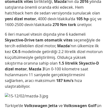
otomatik vites
birlikteliği,
Mazda
’nın da
2016
yılında
satışlarına önemli oranda etki edecek. Hem
hatchback hem de sedan versiyonda sunulacak olan
yeni dizel motor
, 4000 devir/dakika’da
105 hp
güç ve
1600-2500 devir/dakikada
270 Nm tork
üretiyor.
6 ileri manuel vitesin dışında yine 6 kademeli
Skyactive-Drive tam otomatik
vites
seçeneğiyle de
tercih edilebilen dizel motor,
Mazda
’nın ülkemize ilk
kez
CX-5
modelinde getirdiği 2.2 litrelik dizel motorun
küçültülmesiyle geliştirilmiş. Oldukça yüksek
sıkıştırma oranına sahip olan
1.5 litrelik Skyactiv-D
dizel motor
,
Mazda 3
’ün 0-100 kilometre saat
hızlanmasını 11 saniyede gerçekleştirmesini
sağlarken, aracı maksimum
187 km/s
hıza
ulaştırabiliyor.
Türkiye’de
Volkswagen Jetta
ve
Volkswagen Golf
‘ün