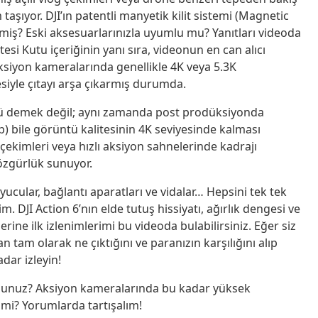
 taşıyor. DJI’ın patentli manyetik kilit sistemi (Magnetic
iş? Eski aksesuarlarınızla uyumlu mu? Yanıtları videoda
si Kutu içeriğinin yanı sıra, videonun en can alıcı
ksiyon kameralarında genellikle 4K veya 5.3K
siyle çıtayı arşa çıkarmış durumda.
ü demek değil; aynı zamanda post prodüksiyonda
p) bile görüntü kalitesinin 4K seviyesinde kalması
çekimleri veya hızlı aksiyon sahnelerinde kadrajı
özgürlük sunuyor.
cular, bağlantı aparatları ve vidalar… Hepsini tek tek
. DJI Action 6’nın elde tutuş hissiyatı, ağırlık dengesi ve
erine ilk izlenimlerimi bu videoda bulabilirsiniz. Eğer siz
tam olarak ne çıktığını ve paranızın karşılığını alıp
dar izleyin!
rsunuz? Aksiyon kameralarında bu kadar yüksek
 mi? Yorumlarda tartışalım!