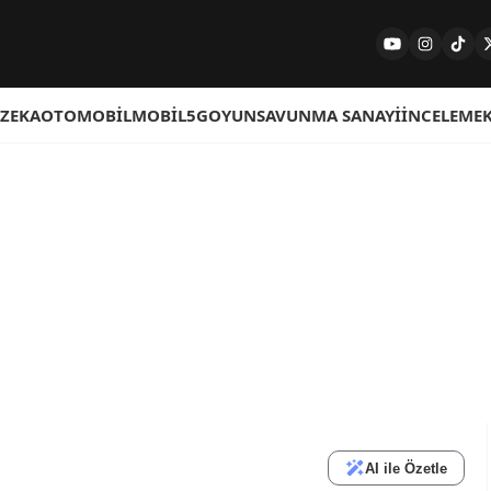
 ZEKA
OTOMOBIL
MOBIL
5G
OYUN
SAVUNMA SANAYI
İNCELEME
AI ile Özetle