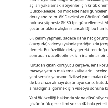
açıları yakalamak isteyenler için kritik önem
Quick-Release) bu modelde nasıl güncellenm
detaylandırdım. 8K Devrimi ve Görüntü Kalite
noktası şüphesiz 8K 30 fps güncellemesi. A
çözünürlüklere alışkınız ancak DJI bu hamle
8K çekim yapmak, sadece daha net görünt
(kurguda) videoyu yakınlaştırdığınızda (cro
demek. Bu, özellikle detay gerektiren doğa 
sonradan düzeltebilmek için inanılmaz bir 
Kutudan çıkan koruyucu çerçeve, lens koruyu
masaya yatırıp malzeme kalitelerini inceledim
yeni sensör yapısının fiziksel yansımaları üz
de bu cihazı almayı düşünüyorsanız, kutudan 
almadığınızı görmek için videoyu sonuna ka
Yeni 8K özelliği hakkında siz ne düşünüyo
çözünürlük gerekli mi yoksa 4K hala yeterli