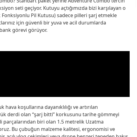
Combo? Standart paket yerine Adventure Combo tercih
siyon seti geçiyor. Kutuyu açtığımızda bizi karşılayan o
Fonksiyonlu Pil Kutusu) sadece pilleri şarj etmekle
rınız için güvenli bir yuva ve acil durumlarda
bank görevi görüyor.
 hava koşullarına dayanıklılığı ve artırılan
büyük derdi olan “şarj bitti” korkusunu tarihe gömmeyi
i parçalarından biri olan 1.5 metrelik Uzatma
oruz. Bu çubuğun malzeme kalitesi, ergonomisi ve
niş açılı vlog çekimleri veya drone benzeri tepeden bakış