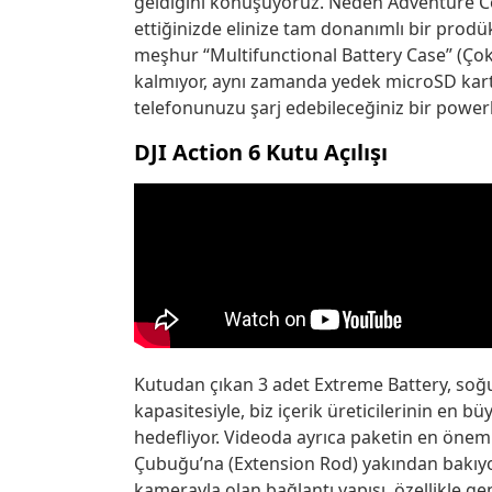
geldiğini konuşuyoruz. Neden Adventure 
ettiğinizde elinize tam donanımlı bir prodük
meşhur “Multifunctional Battery Case” (Çok 
kalmıyor, aynı zamanda yedek microSD kartla
telefonunuzu şarj edebileceğiniz bir power
DJI Action 6 Kutu Açılışı
Kutudan çıkan 3 adet Extreme Battery, soğuk
kapasitesiyle, biz içerik üreticilerinin en 
hedefliyor. Videoda ayrıca paketin en öneml
Çubuğu’na (Extension Rod) yakından bakıy
kamerayla olan bağlantı yapısı, özellikle ge