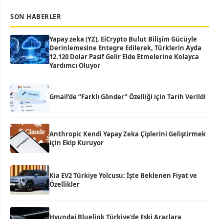
SON HABERLER
Yapay zeka (YZ), EiCrypto Bulut Bilişim Gücüyle
Derinlemesine Entegre Edilerek, Türklerin Ayda
12.120 Dolar Pasif Gelir Elde Etmelerine Kolayca
Yardımcı Oluyor
Gmail’de “Farklı Gönder” Özelliği için Tarih Verildi
Anthropic Kendi Yapay Zeka Çiplerini Geliştirmek
için Ekip Kuruyor
Kia EV2 Türkiye Yolcusu: İşte Beklenen Fiyat ve
Özellikler
Hyundai Bluelink Türkiye’de Eski Araçlara