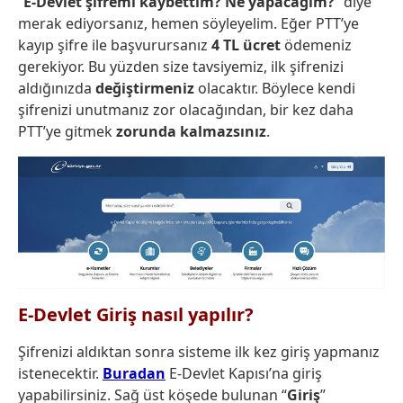
“
E-Devlet şifremi kaybettim? Ne yapacağım?
” diye
merak ediyorsanız, hemen söyleyelim. Eğer PTT’ye
kayıp şifre ile başvurursanız
4 TL ücret
ödemeniz
gerekiyor. Bu yüzden size tavsiyemiz, ilk şifrenizi
aldığınızda
değiştirmeniz
olacaktır. Böylece kendi
şifrenizi unutmanız zor olacağından, bir kez daha
PTT’ye gitmek
zorunda
kalmazsınız
.
E-Devlet Giriş nasıl yapılır?
Şifrenizi aldıktan sonra sisteme ilk kez giriş yapmanız
istenecektir.
Buradan
E-Devlet Kapısı’na giriş
yapabilirsiniz. Sağ üst köşede bulunan “
Giriş
”