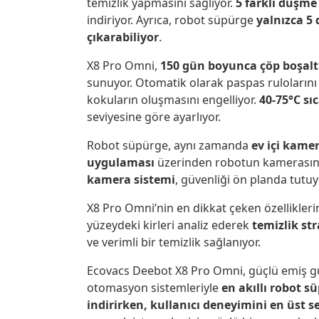
temizlik yapmasını sağlıyor.
5 farklı düşme
indiriyor. Ayrıca, robot süpürge
yalnızca 5 
çıkarabiliyor
.
X8 Pro Omni,
150 gün boyunca çöp boşal
sunuyor. Otomatik olarak paspas rulolarını
kokuların oluşmasını engelliyor.
40-75°C sı
seviyesine göre ayarlıyor.
Robot süpürge, aynı zamanda
ev içi kame
uygulaması
üzerinden robotun kamerasına e
kamera sistemi
, güvenliği ön planda tutuy
X8 Pro Omni’nin en dikkat çeken özellikleri
yüzeydeki kirleri analiz ederek
temizlik str
ve verimli bir temizlik sağlanıyor.
Ecovacs Deebot X8 Pro Omni, güçlü emiş gü
otomasyon sistemleriyle
en akıllı robot s
indirirken, kullanıcı deneyimini en üst 