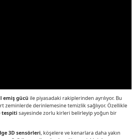
al emiş gücü
ile piyasadaki rakiplerinden ayrılıyor. Bu
t zeminlerde derinlemesine temizlik sağlıyor. Özellikle
 tespiti
sayesinde zorlu kirleri belirleyip yoğun bir
dge 3D sensörleri
, köşelere ve kenarlara daha yakın