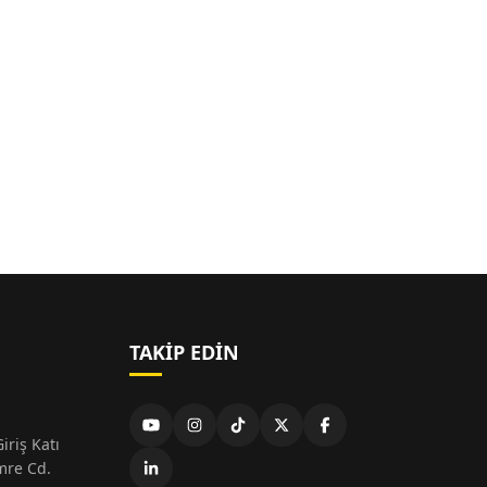
TAKIP EDIN
iriş Katı
mre Cd.