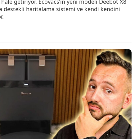
k hale getiriyor. Ecovacs’ın yeni modeli Deebot X8
 destekli haritalama sistemi ve kendi kendini
r.