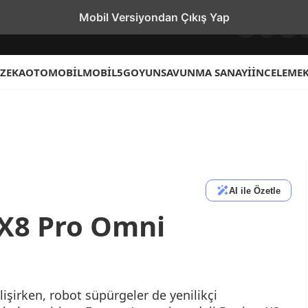
Mobil Versiyondan Çıkış Yap
 ZEKA
OTOMOBIL
MOBIL
5G
OYUN
SAVUNMA SANAYI
İNCELEME
AI ile Özetle
 X8 Pro Omni
lişirken, robot süpürgeler de yenilikçi