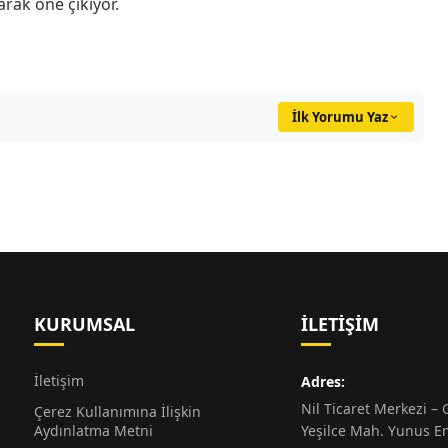
arak öne çıkıyor.
İlk Yorumu Yaz
KURUMSAL
İLETIŞIM
İletişim
Adres:
Nil Ticaret Merkezi – G
Çerez Kullanımına İlişkin
Aydınlatma Metni
Yeşilce Mah. Yunus E