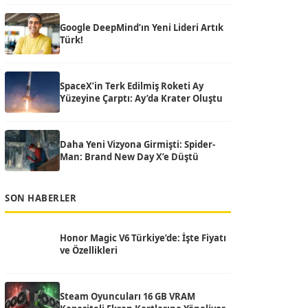
Google DeepMind’ın Yeni Lideri Artık
Türk!
SpaceX’in Terk Edilmiş Roketi Ay
Yüzeyine Çarptı: Ay’da Krater Oluştu
Daha Yeni Vizyona Girmişti: Spider-
Man: Brand New Day X’e Düştü
SON HABERLER
Honor Magic V6 Türkiye’de: İşte Fiyatı
ve Özellikleri
Steam Oyuncuları 16 GB VRAM