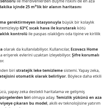
 sensörü
ile merdivenlerden düşme riskini de en aza
dakika içinde 25 m²’lik bir alanın haritasını
tma gerektirmeyen istasyonuyla
büyük bir kolaylık
 temizleyip
63°C sıcak hava ile kurutarak
kötü
caklık kontrolü
ile paspas ıslaklığını oda tipine ve kirlilik
ra
olarak da kullanılabiliyor. Kullanıcılar,
Ecovacs Home
rişerek evlerini uzaktan izleyebiliyor.
Şifre korumalı
or.
nden biri
stratejik leke temizleme
sistemi. Yapay zeka,
atejisini otomatik olarak belirliyor
. Böylece daha etkili
cü, yapay zeka destekli haritalama ve gelişmiş
üpürgelerden biri
olmaya aday.
Temizlik yükünü en aza
seviyeye çıkaran bu model
, akıllı ev teknolojisine yatırım