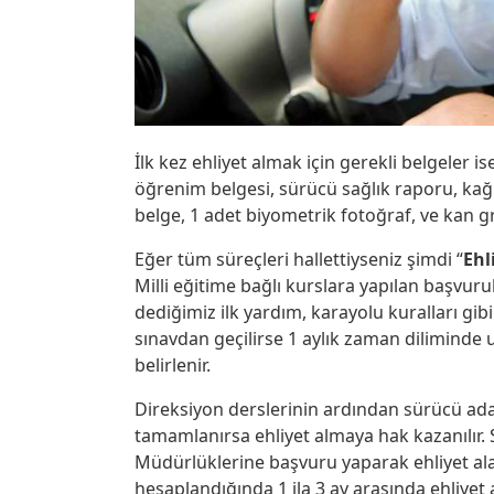
İlk kez ehliyet almak için gerekli belgeler i
öğrenim belgesi, sürücü sağlık raporu, kağı
belge, 1 adet biyometrik fotoğraf, ve kan g
Eğer tüm süreçleri hallettiyseniz şimdi “
Ehl
Milli eğitime bağlı kurslara yapılan başvur
dediğimiz ilk yardım, karayolu kuralları gibi 
sınavdan geçilirse 1 aylık zaman diliminde 
belirlenir.
Direksiyon derslerinin ardından sürücü adayı 
tamamlanırsa ehliyet almaya hak kazanılır.
Müdürlüklerine başvuru yaparak ehliyet alabi
hesaplandığında 1 ila 3 ay arasında ehliyet