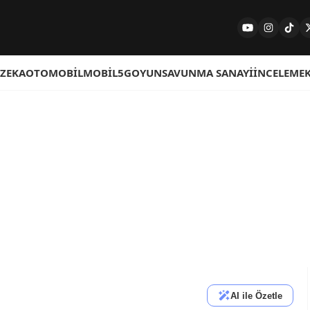
 ZEKA
OTOMOBIL
MOBIL
5G
OYUN
SAVUNMA SANAYI
İNCELEME
AI ile Özetle