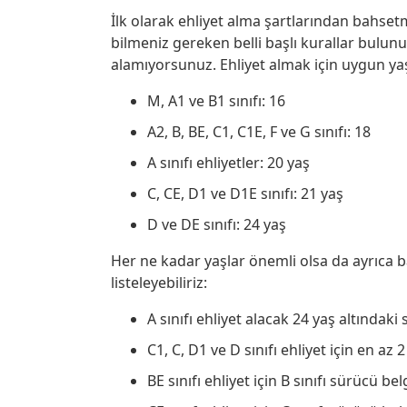
İlk olarak ehliyet alma şartlarından bahs
bilmeniz gereken belli başlı kurallar bulunu
alamıyorsunuz. Ehliyet almak için uygun yaş
M, A1 ve B1 sınıfı: 16
A2, B, BE, C1, C1E, F ve G sınıfı: 18
A sınıfı ehliyetler: 20 yaş
C, CE, D1 ve D1E sınıfı: 21 yaş
D ve DE sınıfı: 24 yaş
Her ne kadar yaşlar önemli olsa da ayrıca ba
listeleyebiliriz:
A sınıfı ehliyet alacak 24 yaş altındaki
C1, C, D1 ve D sınıfı ehliyet için en az 
BE sınıfı ehliyet için B sınıfı sürücü bel