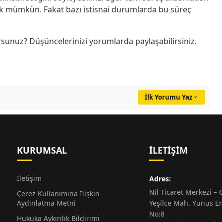
mak mümkün. Fakat bazı istisnai durumlarda bu süreç
sunuz? Düşüncelerinizi yorumlarda paylaşabilirsiniz.
İlk Yorumu Yaz
KURUMSAL
İLETIŞIM
İletişim
Adres:
Nil Ticaret Merkezi – G
Çerez Kullanımına İlişkin
Aydınlatma Metni
Yeşilce Mah. Yunus E
No:8
Hukuka Aykırılık Bildirimi