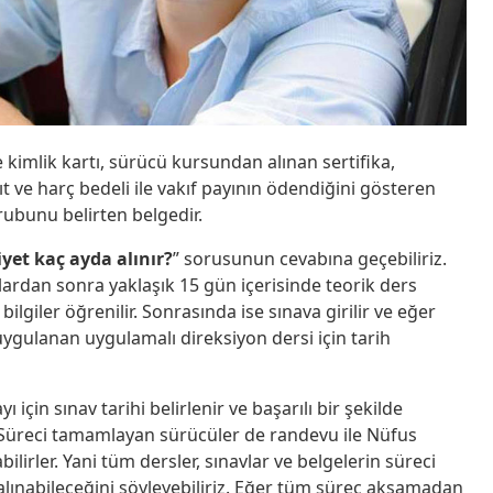
se kimlik kartı, sürücü kursundan alınan sertifika,
t ve harç bedeli ile vakıf payının ödendiğini gösteren
rubunu belirten belgedir.
iyet kaç ayda alınır?
” sorusunun cevabına geçebiliriz.
ulardan sonra yaklaşık 15 gün içerisinde teorik ders
bilgiler öğrenilir. Sonrasında ise sınava girilir ve eğer
uygulanan uygulamalı direksiyon dersi için tarih
için sınav tarihi belirlenir ve başarılı bir şekilde
 Süreci tamamlayan sürücüler de randevu ile Nüfus
lirler. Yani tüm dersler, sınavlar ve belgelerin süreci
 alınabileceğini söyleyebiliriz. Eğer tüm süreç aksamadan