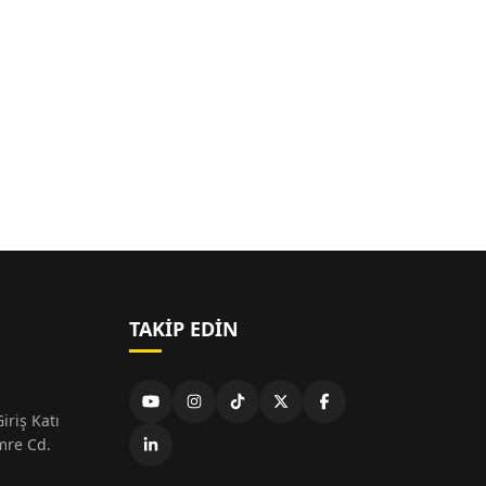
TAKIP EDIN
iriş Katı
mre Cd.