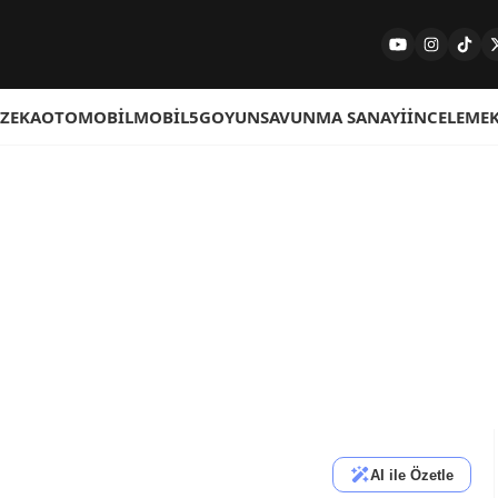
 ZEKA
OTOMOBIL
MOBIL
5G
OYUN
SAVUNMA SANAYI
İNCELEME
AI ile Özetle