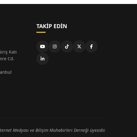
TAKIP EDIN
iriş Katı
mre Cd.
tanbul
nternet Medyası ve Bilişim Muhabirleri Derneği üyesidir.