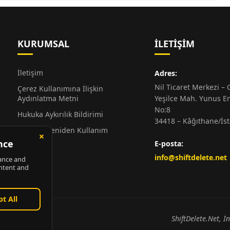
KURUMSAL
İLETIŞIM
İletişim
Adres:
Nil Ticaret Merkezi – G
Çerez Kullanımına İlişkin
Aydınlatma Metni
Yeşilce Mah. Yunus E
No:8
Hukuka Aykırılık Bildirimi
34418 – Kâğıthane/İs
Alıntı ve Yeniden Kullanım
Hakkında
E-posta:
Künye
info@shiftdelete.net
ShiftDelete.Net, İ