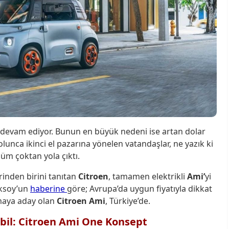
devam ediyor. Bunun en büyük nedeni ise artan dolar
lunca ikinci el pazarına yönelen vatandaşlar, ne yazık ki
üm çoktan yola çıktı.
inden birini tanıtan
Citroen
, tamamen elektrikli
Ami’
yi
Aksoy’un
haberine
göre; Avrupa’da uygun fiyatıyla dikkat
maya aday olan
Citroen
Ami
, Türkiye’de.
obil: Citroen Ami One Konsept