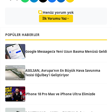
Henüz yorum yok
İlk Yorumu Yaz
POPÜLER HABERLER
Google Messages’a Yeni Uzun Basma Menüsü Geldi
ASELSAN, Avrupa’nın En Büyük Hava Savunma
Tesisi Oğulbey’i Geliştiriyor
iPhone 18 Pro Max ve iPhone Ultra Elimizde