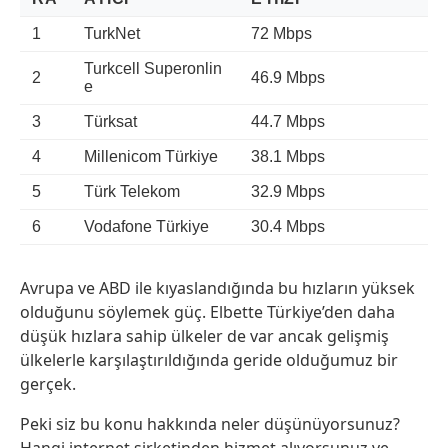
1
TurkNet
72 Mbps
Turkcell Superonlin
2
46.9 Mbps
e
3
Türksat
44.7 Mbps
4
Millenicom Türkiye
38.1 Mbps
5
Türk Telekom
32.9 Mbps
6
Vodafone Türkiye
30.4 Mbps
Avrupa ve ABD ile kıyaslandığında bu hızların yüksek
olduğunu söylemek güç. Elbette Türkiye’den daha
düşük hızlara sahip ülkeler de var ancak gelişmiş
ülkelerle karşılaştırıldığında geride olduğumuz bir
gerçek.
Peki siz bu konu hakkında neler düşünüyorsunuz?
Hangi internet şirketinden hizmet alıyorsunuz ve