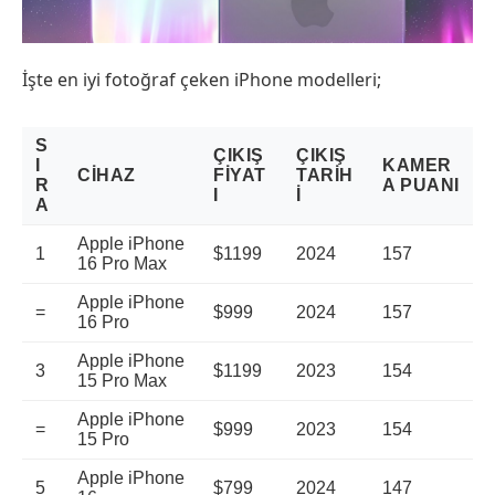
İşte en iyi fotoğraf çeken iPhone modelleri;
S
ÇIKIŞ
ÇIKIŞ
I
KAMER
CIHAZ
FIYAT
TARIH
R
A PUANI
I
I
A
Apple iPhone
1
$1199
2024
157
16 Pro Max
Apple iPhone
=
$999
2024
157
16 Pro
Apple iPhone
3
$1199
2023
154
15 Pro Max
Apple iPhone
=
$999
2023
154
15 Pro
Apple iPhone
5
$799
2024
147