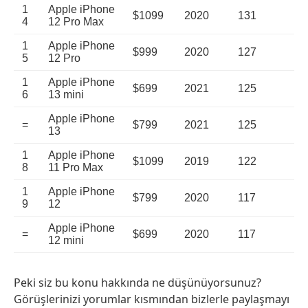
1
Apple iPhone
$1099
2020
131
4
12 Pro Max
1
Apple iPhone
$999
2020
127
5
12 Pro
1
Apple iPhone
$699
2021
125
6
13 mini
Apple iPhone
=
$799
2021
125
13
1
Apple iPhone
$1099
2019
122
8
11 Pro Max
1
Apple iPhone
$799
2020
117
9
12
Apple iPhone
=
$699
2020
117
12 mini
Peki siz bu konu hakkında ne düşünüyorsunuz?
Görüşlerinizi yorumlar kısmından bizlerle paylaşmayı