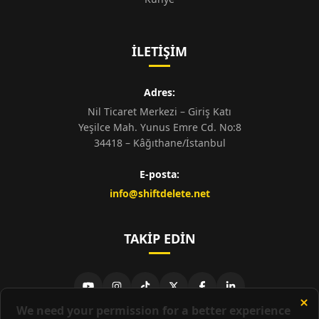
İLETIŞIM
Adres:
Nil Ticaret Merkezi – Giriş Katı
Yeşilce Mah. Yunus Emre Cd. No:8
34418 – Kâğıthane/İstanbul
E-posta:
info@shiftdelete.net
TAKIP EDIN