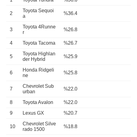
Toyota Sequoi
2
%36.4
a
Toyota 4Runne
3
%26.8
r
4
Toyota Tacoma
%26.7
Toyota Highlan
5
%25.9
der Hybrid
Honda Ridgeli
6
%25.8
ne
Chevrolet Sub
7
%22.0
urban
8
Toyota Avalon
%22.0
9
Lexus GX
%20.7
Chevrolet Silve
10
%18.8
rado 1500