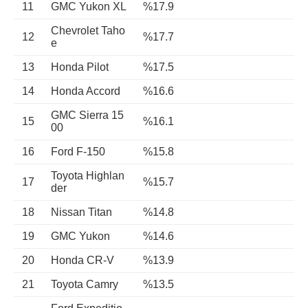
11
GMC Yukon XL
%17.9
Chevrolet Taho
12
%17.7
e
13
Honda Pilot
%17.5
14
Honda Accord
%16.6
GMC Sierra 15
15
%16.1
00
16
Ford F-150
%15.8
Toyota Highlan
17
%15.7
der
18
Nissan Titan
%14.8
19
GMC Yukon
%14.6
20
Honda CR-V
%13.9
21
Toyota Camry
%13.5