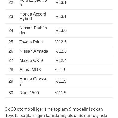
Ford Expeditio
22
%13.1
n
Honda Accord
23
%13.1
Hybrid
Nissan Pathfin
24
%13.0
der
25
Toyota Prius
%12.6
26
Nissan Armada
%12.6
27
Mazda CX-9
%12.4
28
Acura MDX
%11.9
Honda Odysse
29
%11.5
y
30
Ram 1500
%11.5
İlk 30 otomobil içerisine toplam 9 modelini sokan
Toyota, sağlamlığını kanıtlamış oldu. Bunun dışında