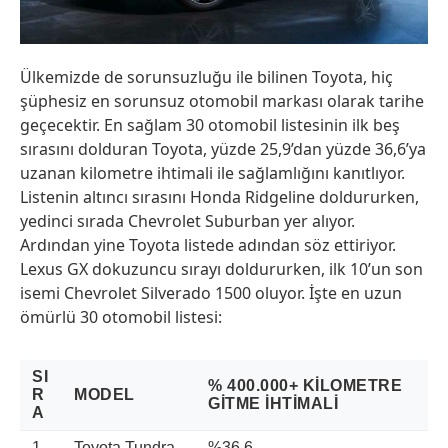
Ülkemizde de sorunsuzluğu ile bilinen Toyota, hiç
şüphesiz en sorunsuz otomobil markası olarak tarihe
geçecektir. En sağlam 30 otomobil listesinin ilk beş
sırasını dolduran Toyota, yüzde 25,9’dan yüzde 36,6’ya
uzanan kilometre ihtimali ile sağlamlığını kanıtlıyor.
Listenin altıncı sırasını Honda Ridgeline doldururken,
yedinci sırada Chevrolet Suburban yer alıyor.
Ardından yine Toyota listede adından söz ettiriyor.
Lexus GX dokuzuncu sırayı doldururken, ilk 10’un son
isemi Chevrolet Silverado 1500 oluyor. İşte en uzun
ömürlü 30 otomobil listesi:
SI
% 400.000+ KILOMETRE
R
MODEL
GITME İHTIMALI
A
1
Toyota Tundra
%36.6