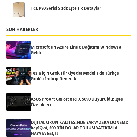
TCL P80 Serisi Sızdı: İşte İlk Detaylar
SON HABERLER
Microsoft’un Azure Linux Dağıtımı Windows’a
Geldi
Tesla için Grok Türkiye’de! Model Y’de Türkçe
Grok’u İndirip Denedik
ASUS ProArt GeForce RTX 5090 Duyuruldu: İşte
Özellikleri
DİJİTAL ÜRÜN KALİTESİNDE YAPAY ZEKA DÖNEMİ:
kayIQ.ai, 500 BİN DOLAR TOHUM YATIRIMLA
HAYATA GEÇTİ