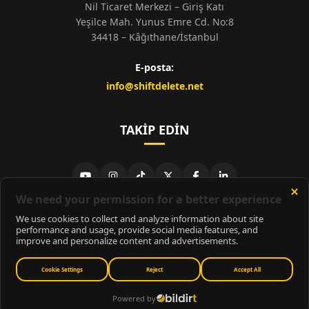
Nil Ticaret Merkezi – Giriş Katı
Yeşilce Mah. Yunus Emre Cd. No:8
34418 – Kâğıthane/İstanbul
E-posta:
info@shiftdelete.net
TAKIP EDIN
© 2026
ShiftDelete.Net
- Tüm hakları saklıdır.
ShiftDelete.Net, İnternet Medyası ve Bilişim Muhabirleri Derneği
üyesidir.