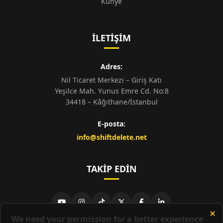
Künye
İLETIŞIM
Adres:
Nil Ticaret Merkezi – Giriş Katı
Yeşilce Mah. Yunus Emre Cd. No:8
34418 – Kâğıthane/İstanbul
E-posta:
info@shiftdelete.net
TAKIP EDIN