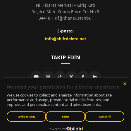
Nil Ticaret Merkezi – Giriş Katı
Yeşilce Mah. Yunus Emre Cd. No:8
34418 – Kâğıthane/İstanbul
E-posta:
info@shiftdelete.net
TAKIP EDIN
© 2026
ShiftDelete.Net
- Tüm hakları saklıdır.
ShiftDelete.Net, İnternet Medyası ve Bilişim Muhabirleri Derneği
üyesidir.