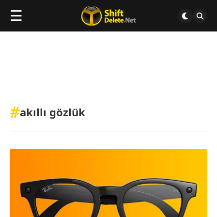
☰
#
akıllı gözlük