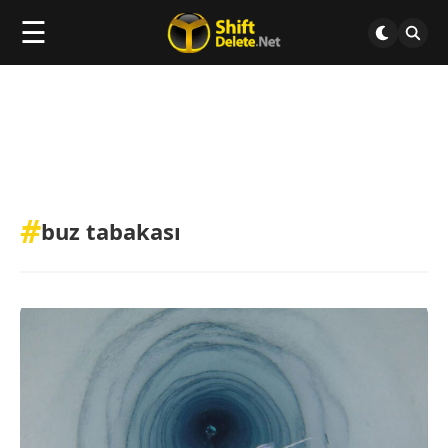
☰
#
buz tabakası