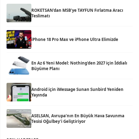
ROKETSAN’dan MSB’ye TAYFUN Fırlatma Aracı
Teslimatı
iPhone 18 Pro Max ve iPhone Ultra Elimizde
En Az 6 Yeni Model: Nothing’den 2027 için İddialı
Büyüme Planı
Android için iMessage Sunan Sunbird Yeniden
Yayında
ASELSAN, Avrupa’nın En Büyük Hava Savunma
Tesisi Oğulbey’i Geliştiriyor