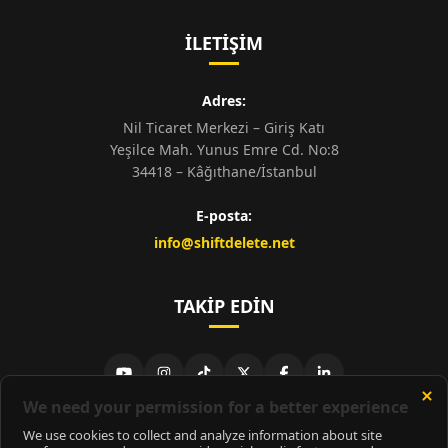
İLETIŞIM
Adres:
Nil Ticaret Merkezi – Giriş Katı
Yeşilce Mah. Yunus Emre Cd. No:8
34418 – Kâğıthane/İstanbul
E-posta:
info@shiftdelete.net
TAKIP EDIN