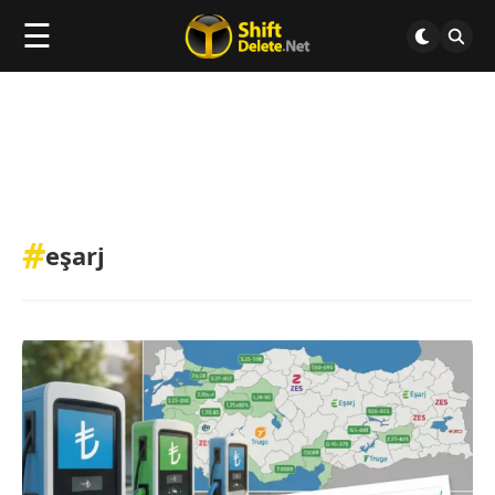
☰
#
eşarj