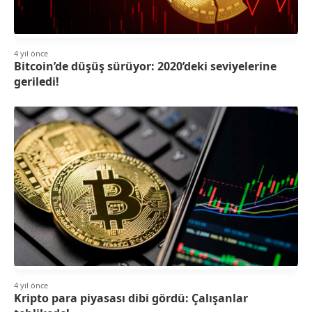
4 yıl önce
Bitcoin’de düşüş sürüyor: 2020’deki seviyelerine
geriledi!
4 yıl önce
Kripto para piyasası dibi gördü: Çalışanlar