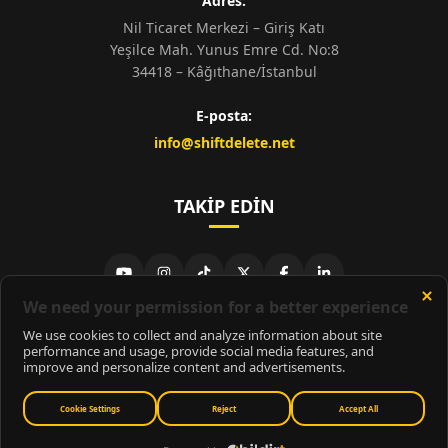
Adres:
Nil Ticaret Merkezi – Giriş Katı
Yeşilce Mah. Yunus Emre Cd. No:8
34418 – Kâğıthane/İstanbul
E-posta:
info@shiftdelete.net
TAKIP EDIN
© 2026
ShiftDelete.Net
- Tüm hakları saklıdır.
ShiftDelete.Net, İnternet Medyası ve Bilişim Muhabirleri Derneği
üyesidir.