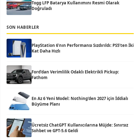
Togg LFP Batarya Kullanımını Resmi Olarak
Doğruladı
SON HABERLER
PlayStation 6’nın Performansı Sızdırıldı: PS5’ten İki
Kat Daha Hızlı
Ford’dan Verimlilik Odaklı Elektrikli Pickup:
Fathom
En Az 6 Yeni Model: Nothing’den 2027 için İddialı
Büyüme Planı
Ücretsiz ChatGPT Kullanıcılarına Müjde: Sınırsız
Sohbet ve GPT-5.6 Geldi