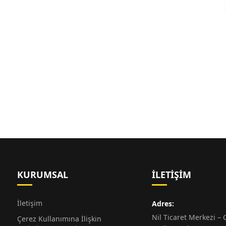
KURUMSAL
İLETIŞIM
İletişim
Adres:
Nil Ticaret Merkezi – G
Çerez Kullanımına İlişkin