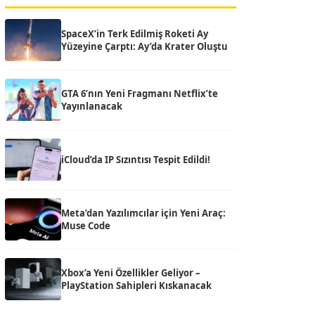
SpaceX’in Terk Edilmiş Roketi Ay
Yüzeyine Çarptı: Ay’da Krater Oluştu
GTA 6’nın Yeni Fragmanı Netflix’te
Yayınlanacak
iCloud’da IP Sızıntısı Tespit Edildi!
Meta’dan Yazılımcılar için Yeni Araç:
Muse Code
Xbox’a Yeni Özellikler Geliyor –
PlayStation Sahipleri Kıskanacak