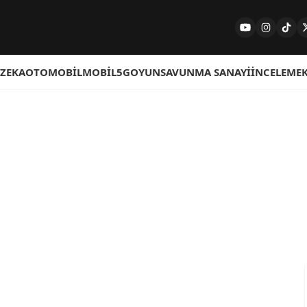
 ZEKA
OTOMOBIL
MOBIL
5G
OYUN
SAVUNMA SANAYI
İNCELEME