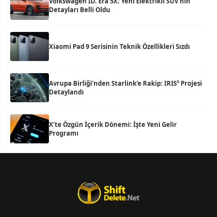
Volkswagen ID. Era 5X: Yeni Elektrikli SUV’nin
Detayları Belli Oldu
Xiaomi Pad 9 Serisinin Teknik Özellikleri Sızdı
Avrupa Birliği’nden Starlink’e Rakip: IRIS² Projesi
Detaylandı
X’te Özgün İçerik Dönemi: İşte Yeni Gelir
Programı