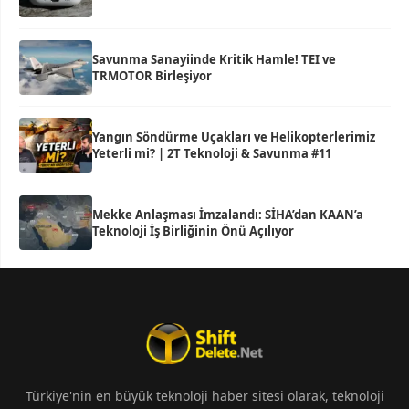
Savunma Sanayiinde Kritik Hamle! TEI ve
TRMOTOR Birleşiyor
Yangın Söndürme Uçakları ve Helikopterlerimiz
Yeterli mi? | 2T Teknoloji & Savunma #11
Mekke Anlaşması İmzalandı: SİHA’dan KAAN’a
Teknoloji İş Birliğinin Önü Açılıyor
Türkiye'nin en büyük teknoloji haber sitesi olarak, teknoloji