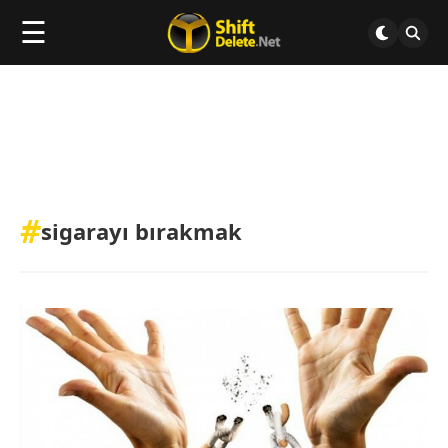
☰
#
sigarayı bırakmak