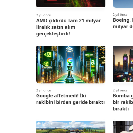
2 yıl önce
2 yıl önce
Boeing, 
AMD çıldırdı: Tam 21 milyar
milyar d
liralık satın alım
gerçekleştirdi!
2 yıl önce
2 yıl önce
Google affetmedi! İki
Bomba gi
rakibini birden geride bıraktı
bir raki
bıraktı