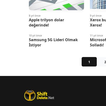
8 yıl önce
9 yıl önce
Apple trilyon dolar
Xerox bu
değerinde!
Xerox!
10 yıl önce
11 yıl önce
Samsung 5G Lideri Olmak
Microsof
İstiyor
Solladı!
1