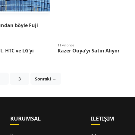
ndan böyle Fuji
11 yıl önce
t, HTC ve LG’yi
Razer Ouya’yı Satın Alıyor
2
3
Sonraki →
KURUMSAL
İLETIŞIM