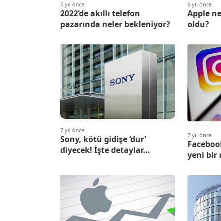
5 yıl önce
6 yıl önce
2022’de akıllı telefon
Apple n
pazarında neler bekleniyor?
oldu?
7 yıl önce
7 yıl önce
Sony, kötü gidişe ‘dur’
Facebook
diyecek! İşte detaylar…
yeni bir