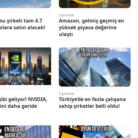
2 yıl önce
bu şirketi tam 4.7
Amazon, gelmiş geçmiş en
olara satın alacak!
yüksek piyasa değerine
ulaştı
3 yıl önce
bi geliyor! NVIDIA,
Türkiye’de en fazla çalışana
bini daha geride
sahip şirketler belli oldu!