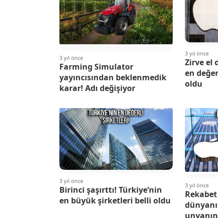
3 yıl önce
3 yıl önce
Zirve el
Farming Simulator
en değer
yayıncısından beklenmedik
oldu
karar! Adı değişiyor
3 yıl önce
3 yıl önce
Birinci şaşırttı! Türkiye’nin
Rekabet 
en büyük şirketleri belli oldu
dünyanın
unvanın