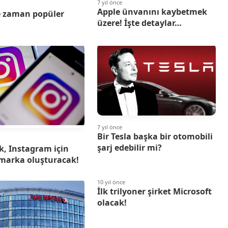
7 yıl önce
Apple ünvanını kaybetmek
e zaman popüler
üzere! İşte detaylar…
7 yıl önce
Bir Tesla başka bir otomobili
şarj edebilir mi?
, Instagram için
 marka oluşturacak!
10 yıl önce
İlk trilyoner şirket Microsoft
olacak!