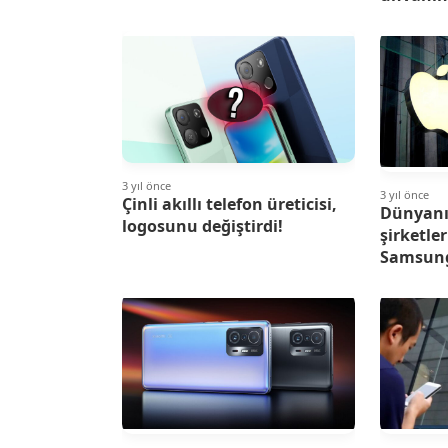
3 yıl önce
3 yıl önce
Çinli akıllı telefon üreticisi,
Dünyanı
logosunu değiştirdi!
şirketler
Samsung’
80’e katl