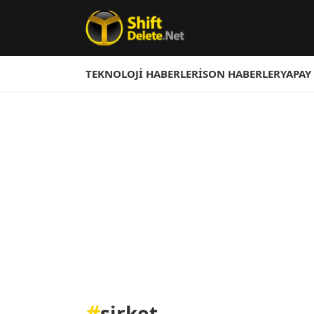
TEKNOLOJI HABERLERI
SON HABERLER
YAPAY
#
şirket