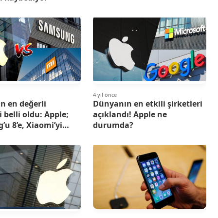
4 yıl önce
n en değerli
Dünyanın en etkili şirketleri
i belli oldu: Apple;
açıklandı! Apple ne
u 8’e, Xiaomi’yi
durumda?
adı!