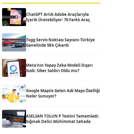
ChatGPT Artık Adobe Araçlarıyla
İçerik Üretebiliyor: 70 Farklı Araç
Togg Servis Noktası Sayısını Türkiye
Genelinde 58’e Çıkardı
Meta’nın Yapay Zeka Modeli Dışarı
Sızdı: Siber Saldırı Oldu mu?
Google Maps’e Gelen Ask Maps Özelliği
Neler Sunuyor?
ASELSAN TOLUN P Testini Tamamladı:
Sığınak Delici Mühimmat Sahada