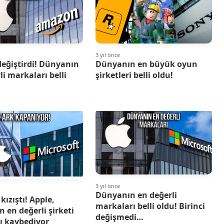
3 yıl önce
 değiştirdi! Dünyanın
Dünyanın en büyük oyun
li markaları belli
şirketleri belli oldu!
3 yıl önce
Dünyanın en değerli
kızıştı! Apple,
markaları belli oldu! Birinci
 en değerli şirketi
değişmedi…
ı kaybediyor