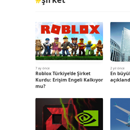
7 ay önce
2 yıl önce
Roblox Türkiye’de Şirket
En büyük
Kurdu: Erişim Engeli Kalkıyor
açıkland
mu?