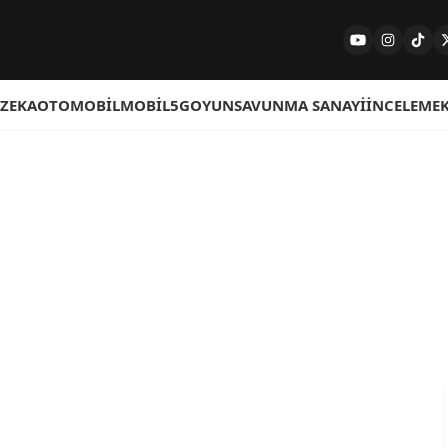
 ZEKA
OTOMOBIL
MOBIL
5G
OYUN
SAVUNMA SANAYI
İNCELEME