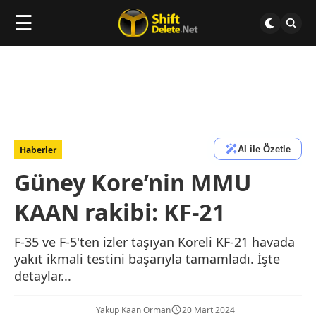
☰
AI ile Özetle
Haberler
Güney Kore’nin MMU
KAAN rakibi: KF-21
F-35 ve F-5'ten izler taşıyan Koreli KF-21 havada
yakıt ikmali testini başarıyla tamamladı. İşte
detaylar...
Yakup Kaan Orman
20 Mart 2024