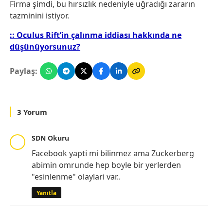
Firma şimdi, bu hırsızlık nedeniyle uğradığı zararın
tazminini istiyor.
:: Oculus Rift’in çalınma iddiası hakkında ne
düşünüyorsunuz?
Paylaş:
3 Yorum
SDN Okuru
Facebook yapti mi bilinmez ama Zuckerberg
abimin omrunde hep boyle bir yerlerden
"esinlenme" olaylari var..
Yanıtla