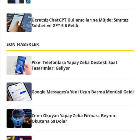
Ücretsiz ChatGPT Kullanıcılarına Müjde: Sınırsız
Sohbet ve GPT-5.6 Geldi
SON HABERLER
Pixel Telefonlara Yapay Zeka Destekli Saat
Tasarımları Geliyor
Google Messages’a Yeni Uzun Basma Menüsü Geldi
Zihin Okuyan Yapay Zeka Firması: Beynini
Okutana 50 Dolar