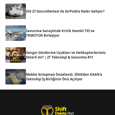
iOS 27 Güncellemesi ile AirPods’a Neler Geliyor?
Savunma Sanayiinde Kritik Hamle! TEI ve
TRMOTOR Birleşiyor
Yangın Söndürme Uçakları ve Helikopterlerimiz
Yeterli mi? | 2T Teknoloji & Savunma #11
Mekke Anlaşması İmzalandı: SİHA’dan KAAN’a
Teknoloji İş Birliğinin Önü Açılıyor