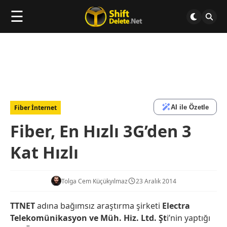
☰
AI ile Özetle
Fiber İnternet
Fiber, En Hızlı 3G’den 3
Kat Hızlı
Tolga Cem Küçükyılmaz
23 Aralık 2014
TTNET
adına bağımsız araştırma şirketi
Electra
Telekomünikasyon ve Müh. Hiz. Ltd. Şt
i’nin yaptığı