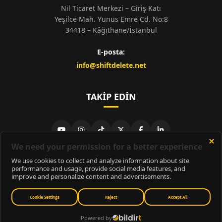
Nil Ticaret Merkezi – Giriş Katı
Yeşilce Mah. Yunus Emre Cd. No:8
34418 – Kâğıthane/İstanbul
E-posta:
info@shiftdelete.net
TAKIP EDIN
© 2026
ShiftDelete.Net
- Tüm hakları saklıdır.
ShiftDelete.Net, İnternet Medyası ve Bilişim Muhabirleri Derneği
üyesidir.