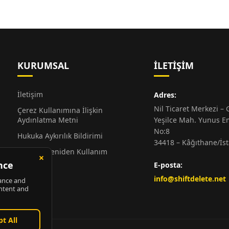
KURUMSAL
İLETIŞIM
İletişim
Adres:
Nil Ticaret Merkezi – G
Çerez Kullanımına İlişkin
Aydınlatma Metni
Yeşilce Mah. Yunus E
No:8
Hukuka Aykırılık Bildirimi
34418 – Kâğıthane/İs
Alıntı ve Yeniden Kullanım
Hakkında
E-posta:
Künye
info@shiftdelete.net