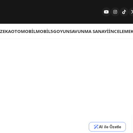
 ZEKA
OTOMOBIL
MOBIL
5G
OYUN
SAVUNMA SANAYI
İNCELEME
AI ile Özetle