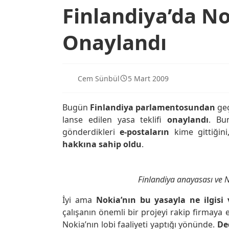
Finlandiya’da N
Onaylandı
Cem Sünbül
5 Mart 2009
Bugün
Finlandiya parlamentosundan
geç
lanse edilen yasa teklifi
onaylandı
. Bu
gönderdikleri
e-postaların
kime gittiğini,
hakkına sahip oldu
.
Finlandiya anayasası ve 
İyi ama
Nokia’nın bu yasayla ne ilgisi 
çalışanın önemli bir projeyi rakip firmaya 
Nokia’nın lobi faaliyeti yaptığı yönünde.
De