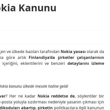
okia Kanunu
en ve ülkede bazıları tarafından
Nokia yasası
olarak da
na göre artık
Finlandiya’da şirketler çalışanlarının
 içeriğini, eklentilerini ve benzeri
detaylarını izleme
Nokia kanunu ülkede mesele haline geldi
var
? Her ne kadar
Nokia reddetse de
, söylentiler bir
e-posta yoluyla sızdırması nedeniyle yasanın çıkması için
dikoduları abartıp
,
şirketin
politikacılara ilgili kanunun