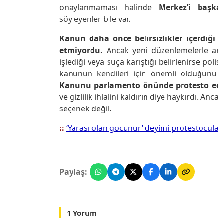
onaylanmaması halinde
Merkez’i başk
söyleyenler bile var.
Kanun daha önce belirsizlikler içerdiği
etmiyordu.
Ancak yeni düzenlemelerle art
işlediği veya suça karıştığı belirlenirse po
kanunun kendileri için önemli olduğunu 
Kanunu parlamento önünde protesto ed
ve gizlilik ihlalini kaldırın diye haykırdı. A
seçenek değil.
::
‘Yarası olan gocunur’ deyimi protestocular
Paylaş:
1 Yorum