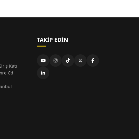
TAKIP EDIN
iriş Katı
mre Cd.
tanbul