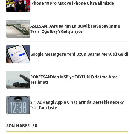
iPhone 18 Pro Max ve iPhone Ultra Elimizde
ASELSAN, Avrupa’nın En Büyük Hava Savunma
Tesisi Oğulbey’i Geliştiriyor
Google Messages’a Yeni Uzun Basma Menüsü Geldi
ROKETSAN’dan MSB’ye TAYFUN Fırlatma Aracı
Teslimatı
Siri AI Hangi Apple Cihazlarında Desteklenecek?
İşte Tam Liste
SON HABERLER