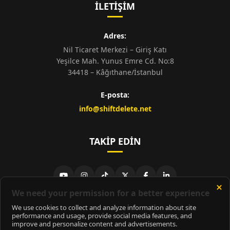
İLETIŞIM
Adres:
Nil Ticaret Merkezi – Giriş Katı
Yeşilce Mah. Yunus Emre Cd. No:8
34418 – Kâğıthane/İstanbul
E-posta:
info@shiftdelete.net
TAKIP EDIN