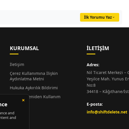
İlk Yorumu Yaz
KURUMSAL
İLETIŞIM
İletişim
Adres:
Nil Ticaret Merkezi – G
Çerez Kullanımına İlişkin
Aydınlatma Metni
Yeşilce Mah. Yunus E
No:8
Hukuka Aykırılık Bildirimi
34418 – Kâğıthane/İs
Alıntı ve Yeniden Kullanım
Hakkında
E-posta:
Künye
info@shiftdelete.net