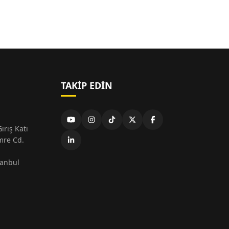
TAKIP EDIN
iriş Katı
mre Cd.
tanbul