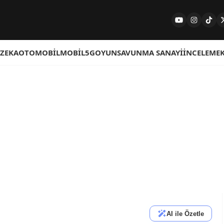
 ZEKA
OTOMOBIL
MOBIL
5G
OYUN
SAVUNMA SANAYI
İNCELEME
AI ile Özetle