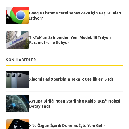
Google Chrome Yerel Yapay Zeka için Kaç GB Alan
İstiyor?
TikTok’un Sahibinden Yeni Model: 10 Trilyon
Parametre ile Geliyor
SON HABERLER
Xiaomi Pad 9 Serisinin Teknik Özellikleri Sızdı
Avrupa Birliği’nden Starlink’e Rakip: IRIS² Projesi
Detaylandı
X’te Özgün İçerik Dönemi: İşte Yeni Gelir