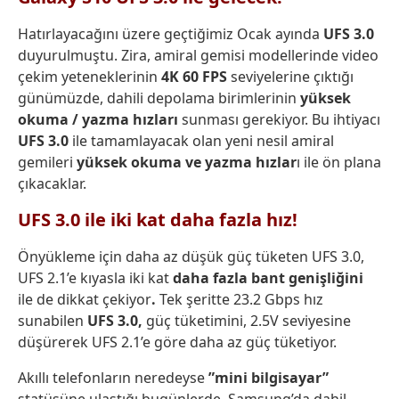
Hatırlayacağını üzere geçtiğimiz Ocak ayında
UFS 3.0
duyurulmuştu. Zira, amiral gemisi modellerinde video
çekim yeteneklerinin
4K 60 FPS
seviyelerine çıktığı
günümüzde, dahili depolama birimlerinin
yüksek
okuma / yazma hızları
sunması gerekiyor. Bu ihtiyacı
UFS 3.0
ile tamamlayacak olan yeni nesil amiral
gemileri
yüksek okuma ve yazma hızlar
ı ile ön plana
çıkacaklar.
UFS 3.0 ile iki kat daha fazla hız!
Önyükleme için daha az düşük güç tüketen UFS 3.0,
UFS 2.1’e kıyasla iki kat
daha fazla bant genişliğini
ile de dikkat çekiyor
.
Tek şeritte 23.2 Gbps hız
sunabilen
UFS 3.0,
güç tüketimini, 2.5V seviyesine
düşürerek UFS 2.1’e göre daha az güç tüketiyor.
Akıllı telefonların neredeyse
”mini bilgisayar”