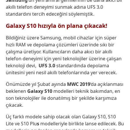
Samsung’
un yeni amiral gemilerinin de daha akıcı bir
akıllı telefon deneyimi sunmak adına UFS 3.0
standardını tercih edeceğini söylemiştik.
Galaxy S10 hızıyla ön plana çıkacak!
Bildiğiniz üzere Samsung, mobil cihazlar için süper
hızlı RAM ve depolama çözümleri üzerinde sıkı bir
çalışma üretiyor. Kullanıcıların daha akıcı bir akıllı
telefon deneyimi için yeni teknolojiler üzerine çalışan
teknoloji devi,
UFS 3.0
standardında depolama
ünitesini yeni nesil akıllı telefonlarında yer verecek.
Önümüzde yıl Şubat ayında
MWC 2019
‘da açıklanması
beklenen
Galaxy S10
modelleri teknik bakımdan, en
son teknolojiler ile donatılmış bir şekilde karşımıza
çıkacak.
Üç farklı modele sahip olacak olan Galaxy S10, S10
Lite ve S10 Plu
s
modelleriyle birlikte lanse edilecek. Bu