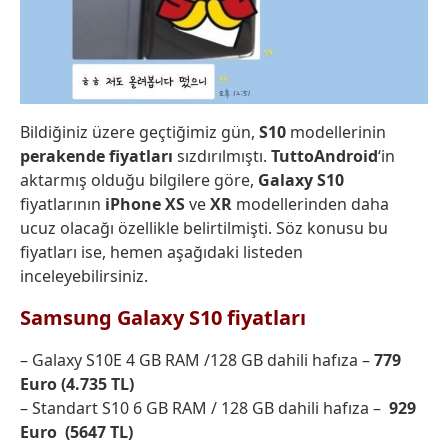
Bildiğiniz üzere geçtiğimiz gün,
S10
modellerinin
perakende fiyatları
sızdırılmıştı.
TuttoAndroid
‘in
aktarmış olduğu bilgilere göre,
Galaxy S10
fiyatlarının
iPhone XS
ve
XR
modellerinden daha
ucuz olacağı özellikle belirtilmişti. Söz konusu bu
fiyatları ise, hemen aşağıdaki listeden
inceleyebilirsiniz.
Samsung Galaxy S10 fiyatları
– Galaxy S10E 4 GB RAM /128 GB dahili hafıza –
779
Euro (4.735 TL)
– Standart S10 6 GB RAM / 128 GB dahili hafıza –
929
Euro (5647 TL)