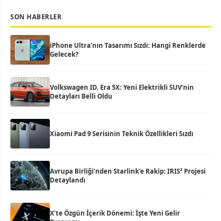
SON HABERLER
iPhone Ultra’nın Tasarımı Sızdı: Hangi Renklerde
Gelecek?
Volkswagen ID. Era 5X: Yeni Elektrikli SUV’nin
Detayları Belli Oldu
Xiaomi Pad 9 Serisinin Teknik Özellikleri Sızdı
Avrupa Birliği’nden Starlink’e Rakip: IRIS² Projesi
Detaylandı
X’te Özgün İçerik Dönemi: İşte Yeni Gelir