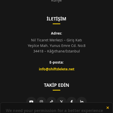
Künye
İLETIŞIM
Adres:
Nil Ticaret Merkezi – Giriş Katı
Yeşilce Mah. Yunus Emre Cd. No:8
34418 – Kâğıthane/İstanbul
E-posta:
info@shiftdelete.net
TAKIP EDIN