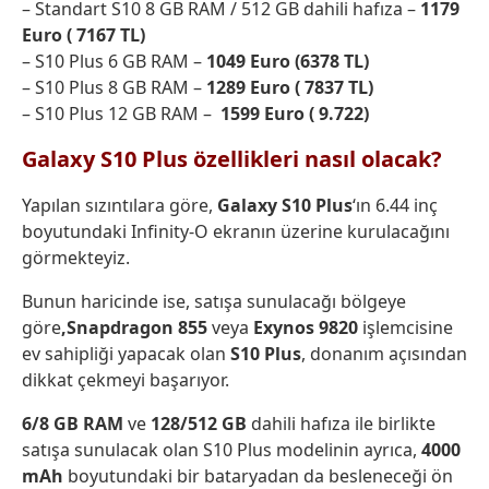
– Standart S10 8 GB RAM / 512 GB dahili hafıza –
1179
Euro ( 7167 TL)
– S10 Plus 6 GB RAM –
1049 Euro (6378 TL)
– S10 Plus 8 GB RAM –
1289 Euro ( 7837 TL)
– S10 Plus 12 GB RAM –
1599 Euro ( 9.722)
Galaxy S10 Plus özellikleri nasıl olacak?
Yapılan sızıntılara göre,
Galaxy S10 Plus
‘ın 6.44 inç
boyutundaki Infinity-O ekranın üzerine kurulacağını
görmekteyiz.
Bunun haricinde ise, satışa sunulacağı bölgeye
göre
,Snapdragon 855
veya
Exynos 9820
işlemcisine
ev sahipliği yapacak olan
S10 Plus
, donanım açısından
dikkat çekmeyi başarıyor.
6/8 GB RAM
ve
128/512 GB
dahili hafıza ile birlikte
satışa sunulacak olan S10 Plus modelinin ayrıca,
4000
mAh
boyutundaki bir bataryadan da besleneceği ön