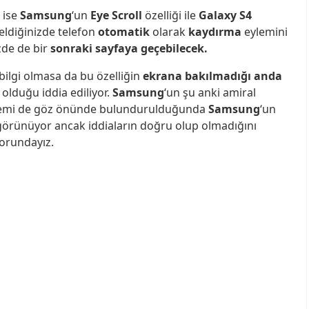
 ise
Samsung
‘un
Eye Scroll
özelliği ile
Galaxy S4
eldiğinizde telefon
otomatik
olarak
kaydırma
eylemini
zde de bir
sonraki sayfaya
geçebilecek.
bilgi olmasa da bu özelliğin
ekrana bakılmadığı anda
 olduğu iddia ediliyor.
Samsung
‘un şu anki amiral
istemi de göz önünde bulundurulduğunda
Samsung
‘un
görünüyor ancak iddiaların doğru olup olmadığını
orundayız.