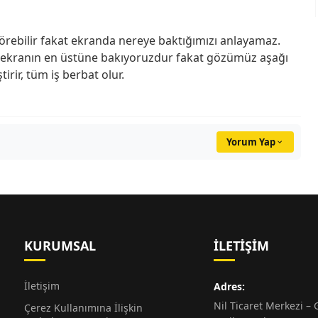
örebilir fakat ekranda nereye baktığımızı anlayamaz.
 ekranın en üstüne bakıyoruzdur fakat gözümüz aşağı
irir, tüm iş berbat olur.
Yorum Yap
KURUMSAL
İLETIŞIM
İletişim
Adres:
Nil Ticaret Merkezi – G
Çerez Kullanımına İlişkin