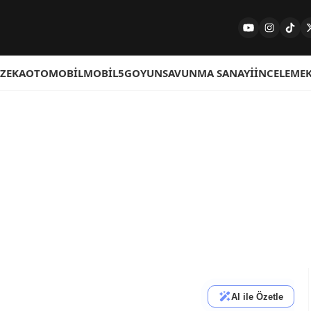
 ZEKA
OTOMOBIL
MOBIL
5G
OYUN
SAVUNMA SANAYI
İNCELEME
AI ile Özetle