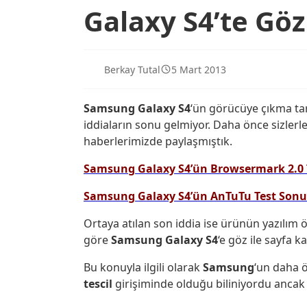
Galaxy S4’te Göz
Berkay Tutal
5 Mart 2013
Samsung Galaxy S4
‘ün görücüye çıkma ta
iddiaların sonu gelmiyor. Daha önce sizlerle
haberlerimizde paylaşmıştık.
Samsung Galaxy S4’ün Browsermark 2.0 T
Samsung Galaxy S4’ün AnTuTu Test Sonuç
Ortaya atılan son iddia ise ürünün yazılım özell
göre
Samsung Galaxy S4
‘e göz ile sayfa k
Bu konuyla ilgili olarak
Samsung
‘un daha 
tescil
girişiminde olduğu biliniyordu ancak bu 