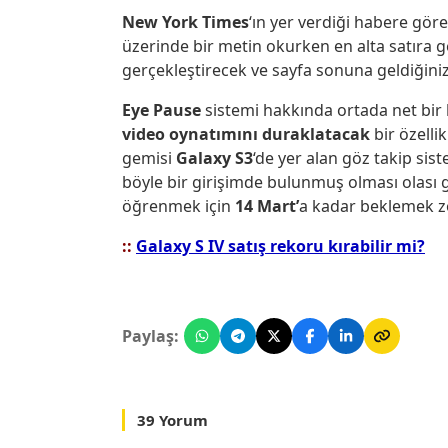
New York Times
‘ın yer verdiği habere göre
üzerinde bir metin okurken en alta satıra g
gerçekleştirecek ve sayfa sonuna geldiğini
Eye Pause
sistemi hakkında ortada net bir 
video oynatımını duraklatacak
bir özellik
gemisi
Galaxy S3
‘de yer alan göz takip s
böyle bir girişimde bulunmuş olması olası 
öğrenmek için
14 Mart’
a kadar beklemek z
::
Galaxy S IV satış rekoru kırabilir mi?
Paylaş:
39 Yorum