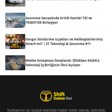
Savunma Sanayiinde Kritik Hamle! TEI ve
TRMOTOR Birleşiyor
Yangın Söndürme Uçakları ve Helikopterlerimiz
Yeterli mi? | 2T Teknoloji & Savunma #11
Mekke Anlaşması İmzalandı: SİHA’dan KAAN’a
Teknoloji İş Birliğinin Önü Açılıyor
Türkiye'nin en büyük teknoloji haber sitesi olarak, teknoloji