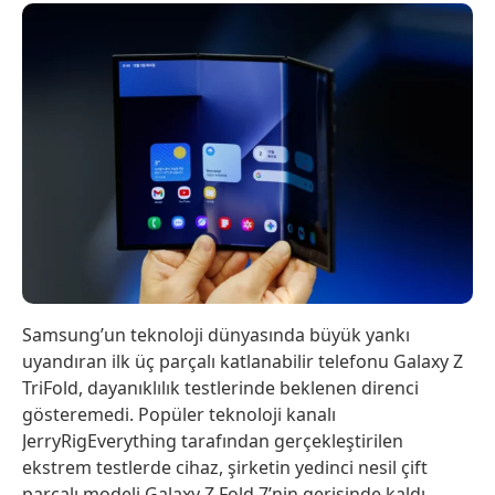
Samsung’un teknoloji dünyasında büyük yankı
uyandıran ilk üç parçalı katlanabilir telefonu Galaxy Z
TriFold, dayanıklılık testlerinde beklenen direnci
gösteremedi. Popüler teknoloji kanalı
JerryRigEverything tarafından gerçekleştirilen
ekstrem testlerde cihaz, şirketin yedinci nesil çift
parçalı modeli Galaxy Z Fold 7’nin gerisinde kaldı.