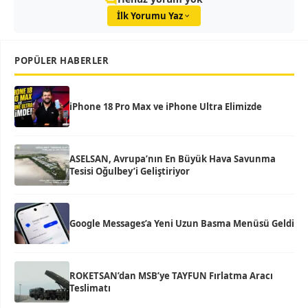
İlk Yorumu Yaz
POPÜLER HABERLER
iPhone 18 Pro Max ve iPhone Ultra Elimizde
ASELSAN, Avrupa’nın En Büyük Hava Savunma
Tesisi Oğulbey’i Geliştiriyor
Google Messages’a Yeni Uzun Basma Menüsü Geldi
ROKETSAN’dan MSB’ye TAYFUN Fırlatma Aracı
Teslimatı