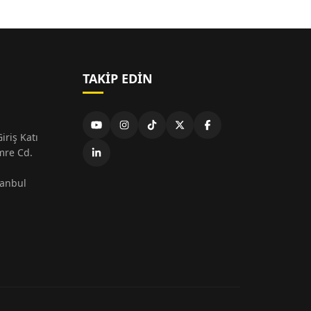
TAKIP EDIN
iriş Katı
mre Cd.
tanbul