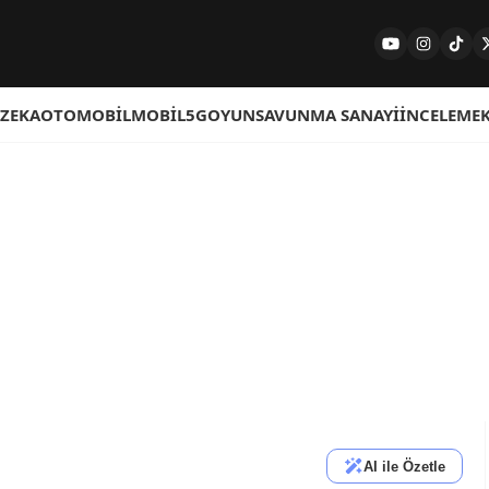
 ZEKA
OTOMOBIL
MOBIL
5G
OYUN
SAVUNMA SANAYI
İNCELEME
AI ile Özetle