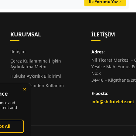
İlk Yorumu Yaz
KURUMSAL
İLETIŞIM
İletişim
Adres:
Nil Ticaret Merkezi – G
Çerez Kullanımına İlişkin
Aydınlatma Metni
Yeşilce Mah. Yunus E
No:8
Hukuka Aykırılık Bildirimi
34418 – Kâğıthane/İs
Alıntı ve Yeniden Kullanım
Hakkında
E-posta:
Künye
info@shiftdelete.net