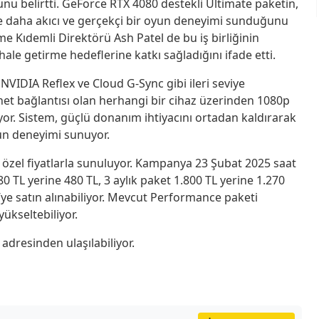
nu belirtti. GeForce RTX 4080 destekli Ultimate paketin,
le daha akıcı ve gerçekçi bir oyun deneyimi sunduğunu
e Kıdemli Direktörü Ash Patel de bu iş birliğinin
 hale getirme hedeflerine katkı sağladığını ifade etti.
VIDIA Reflex ve Cloud G-Sync gibi ileri seviye
ternet bağlantısı olan herhangi bir cihaz üzerinden 1080p
r. Sistem, güçlü donanım ihtiyacını ortadan kaldırarak
un deneyimi sunuyor.
zel fiyatlarla sunuluyor. Kampanya 23 Şubat 2025 saat
80 TL yerine 480 TL, 3 aylık paket 1.800 TL yerine 1.270
L’ye satın alınabiliyor. Mevcut Performance paketi
yükseltebiliyor.
adresinden ulaşılabiliyor.