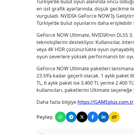
Türkiye’de bulut oyun alanında öncü olduğu
en üst grafik ayarlarında, düşük gecikme i
vurguladı. NVIDIA GeForce NOW İş Geliştirm
Türkiye’de bulut oyunlarını daha erişilebilir
GeForce NOW Ultimate, NVIDIA’nın DLSS 3, N
teknolojilerini destekliyor. Kullanıcılar, in
veya 4K HDR çözünürlükte oyun oynayabiliyo
oyun severlere yüksek performanslı bir oy
GeForce NOW Ultimate paketleri lansmana ö
23.59’a kadar geçerli olacak. 1 aylık paket 6
TL, 6 aylık paket ise 3.400 TL yerine 2.400 T
kullanıcıları, paketlerini Ultimate seçeneğe 
Daha fazla bilgiye
https://GAMEplus.com.tr
Paylaş: