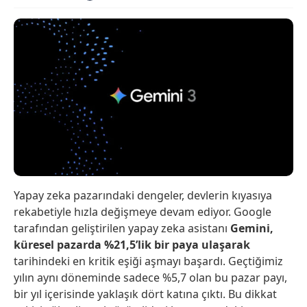
Yapay zeka pazarındaki dengeler, devlerin kıyasıya
rekabetiyle hızla değişmeye devam ediyor. Google
tarafından geliştirilen yapay zeka asistanı
Gemini,
küresel pazarda %21,5’lik bir paya ulaşarak
tarihindeki en kritik eşiği aşmayı başardı. Geçtiğimiz
yılın aynı döneminde sadece %5,7 olan bu pazar payı,
bir yıl içerisinde yaklaşık dört katına çıktı. Bu dikkat