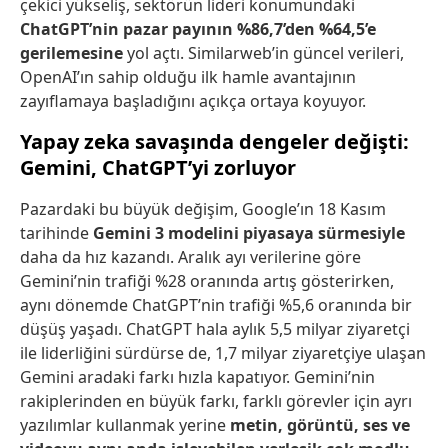
çekici yükseliş, sektörün lideri konumundaki
ChatGPT’nin pazar payının %86,7’den %64,5’e
gerilemesine
yol açtı. Similarweb’in güncel verileri,
OpenAI’ın sahip olduğu ilk hamle avantajının
zayıflamaya başladığını açıkça ortaya koyuyor.
Yapay zeka savaşında dengeler değişti:
Gemini, ChatGPT’yi zorluyor
Pazardaki bu büyük değişim, Google’ın 18 Kasım
tarihinde
Gemini 3 modelini piyasaya sürmesiyle
daha da hız kazandı. Aralık ayı verilerine göre
Gemini’nin trafiği %28 oranında artış gösterirken,
aynı dönemde ChatGPT’nin trafiği %5,6 oranında bir
düşüş yaşadı. ChatGPT hala aylık 5,5 milyar ziyaretçi
ile liderliğini sürdürse de, 1,7 milyar ziyaretçiye ulaşan
Gemini aradaki farkı hızla kapatıyor. Gemini’nin
rakiplerinden en büyük farkı, farklı görevler için ayrı
yazılımlar kullanmak yerine
metin, görüntü, ses ve