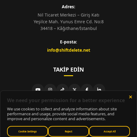
Adres:
Nil Ticaret Merkezi – Giriş Katı
Yeşilce Mah. Yunus Emre Cd. No:8
34418 – Kâğıthane/İstanbul
E-posta:
info@shiftdelete.net
TAKIP EDIN
© 2026
ShiftDelete.Net
- Tüm hakları saklıdır.
ShiftDelete.Net, İnternet Medyası ve Bilişim Muhabirleri Derneği