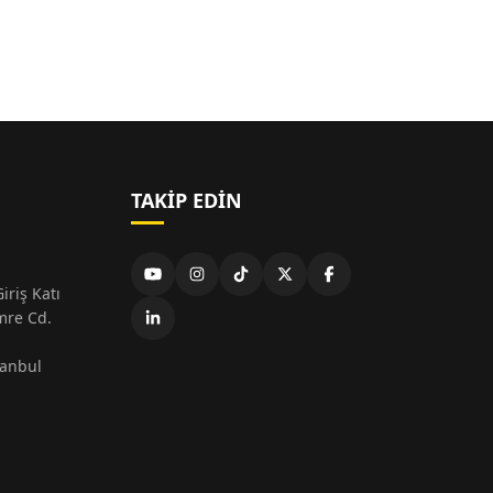
TAKIP EDIN
iriş Katı
mre Cd.
tanbul