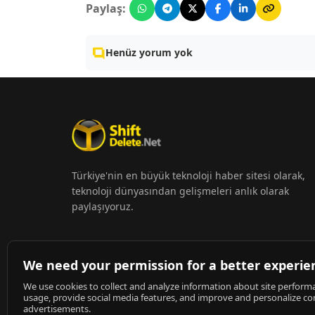
Paylaş:
Henüz yorum yok
Türkiye'nin en büyük teknoloji haber sitesi olarak,
teknoloji dünyasından gelişmeleri anlık olarak
paylaşıyoruz.