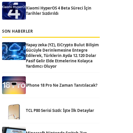
Xiaomi HyperOS 4 Beta Süreci İçin
Tarihler Sızdırıldı
SON HABERLER
Yapay zeka (YZ), EiCrypto Bulut Bilişim
Gücüyle Derinlemesine Entegre
Edilerek, Türklerin Ayda 12.120 Dolar
Pasif Gelir Elde Etmelerine Kolayca
Yardımcı Oluyor
iPhone 18 Pro Ne Zaman Tanıtılacak?
TCL P80 Serisi Sızdı: İşte İlk Detaylar