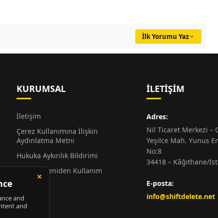
İlk Yorumu Yaz
KURUMSAL
İLETIŞIM
İletişim
Adres:
Nil Ticaret Merkezi – G
Çerez Kullanımına İlişkin
Aydınlatma Metni
Yeşilce Mah. Yunus E
No:8
Hukuka Aykırılık Bildirimi
34418 – Kâğıthane/İs
Alıntı ve Yeniden Kullanım
Hakkında
E-posta:
Künye
info@shiftdelete.net