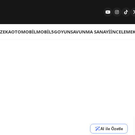
 ZEKA
OTOMOBIL
MOBIL
5G
OYUN
SAVUNMA SANAYI
İNCELEME
AI ile Özetle