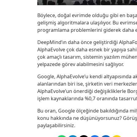
Böylece, doğal evrimde olduğu gibi en başa
gelişmiş algoritmalara ulaşılıyor. Bu evrim
programlama problemlerini giderek daha et
DeepMind’ın daha önce geliştirdiği AlphaFol
AlphaEvolve çok daha esnek bir yapıya sahip 
çok amaçlı tasarım, sistemin yazılım mühen
yelpazede görev alabilmesini sağlıyor.
Google, AlphaEvolve’u kendi altyapısında ak
alanlarından biri ise, şirketin veri merkez
AlphaEvolve’un önerdiği değişikliklerle Bor
işlem kaynaklarında %0,7 oranında tasarruf
Bu oran, Google ölçeğinde bakıldığında mily
konu hakkında ne düşünüyorsunuz? Görüşle
paylaşabilirsiniz.