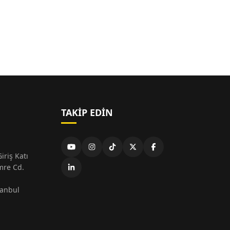
TAKIP EDIN
iriş Katı
mre Cd.
tanbul