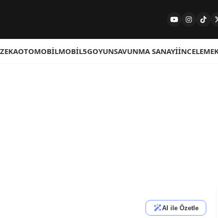
 ZEKA
OTOMOBIL
MOBIL
5G
OYUN
SAVUNMA SANAYI
İNCELEME
AI ile Özetle