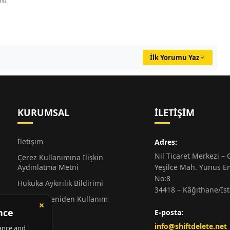
İlk Yorumu Yaz
KURUMSAL
İLETIŞIM
İletişim
Adres:
Nil Ticaret Merkezi – G
Çerez Kullanımına İlişkin
Aydınlatma Metni
Yeşilce Mah. Yunus E
No:8
Hukuka Aykırılık Bildirimi
34418 – Kâğıthane/İs
Alıntı ve Yeniden Kullanım
Hakkında
E-posta:
Künye
info@shiftdelete.net