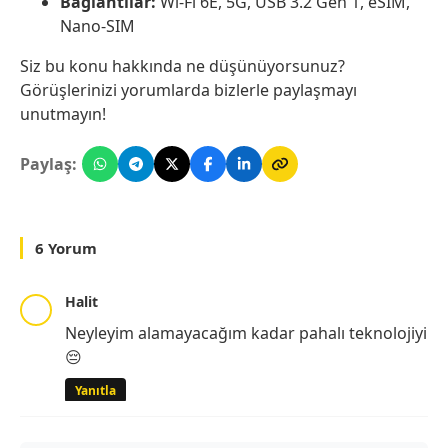
Bağlantılar:
Wi-Fi 6E, 5G, USB 3.2 Gen 1, eSIM,
Nano-SIM
Siz bu konu hakkında ne düşünüyorsunuz?
Görüşlerinizi yorumlarda bizlerle paylaşmayı
unutmayın!
Paylaş:
6 Yorum
Halit
Neyleyim alamayacağım kadar pahalı teknolojiyi
😔
Yanıtla