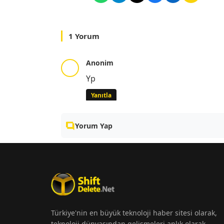
1 Yorum
Anonim
Yp
Yanıtla
Yorum Yap
Türkiye'nin en büyük teknoloji haber sitesi olarak,
teknoloji dünyasından gelişmeleri anlık olarak