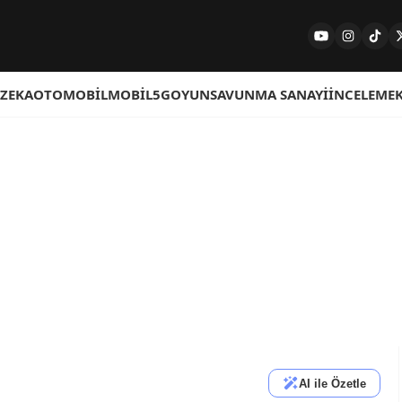
 ZEKA
OTOMOBIL
MOBIL
5G
OYUN
SAVUNMA SANAYI
İNCELEME
AI ile Özetle