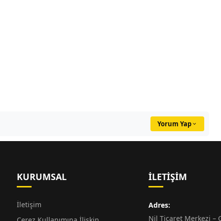
Yorum Yap
KURUMSAL
İLETIŞIM
İletişim
Adres:
Nil Ticaret Merkezi – G
Çerez Kullanımına İlişkin