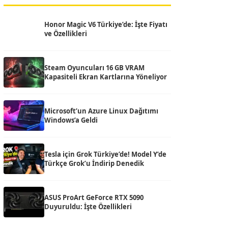
Honor Magic V6 Türkiye’de: İşte Fiyatı
ve Özellikleri
Steam Oyuncuları 16 GB VRAM
Kapasiteli Ekran Kartlarına Yöneliyor
Microsoft’un Azure Linux Dağıtımı
Windows’a Geldi
Tesla için Grok Türkiye’de! Model Y’de
Türkçe Grok’u İndirip Denedik
ASUS ProArt GeForce RTX 5090
Duyuruldu: İşte Özellikleri